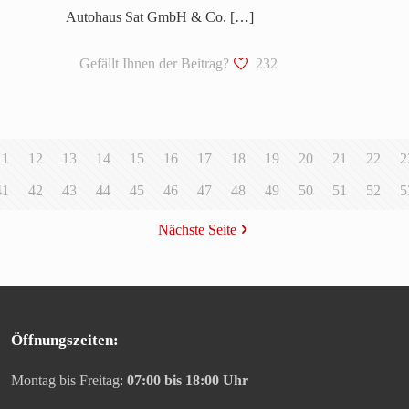
Autohaus Sat GmbH & Co.
[…]
Gefällt Ihnen der Beitrag?
232
11
12
13
14
15
16
17
18
19
20
21
22
2
41
42
43
44
45
46
47
48
49
50
51
52
5
Nächste Seite
Öffnungszeiten:
Montag bis Freitag:
07:00 bis 18:00 Uhr