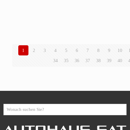
1
2
3
4
5
6
7
8
9
10
34
35
36
37
38
39
40
Wonach
suchen
Sie?