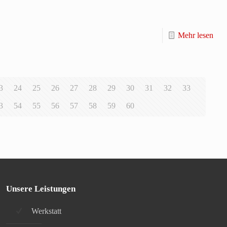
Mehr lesen
3
24
25
26
27
28
29
30
31
32
33
3
54
55
56
57
58
59
60
Unsere Leistungen
Werkstatt