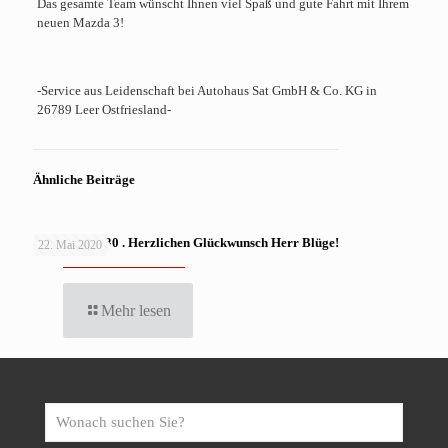
Das gesamte Team wünscht Ihnen viel Spaß und gute Fahrt mit Ihrem
neuen Mazda 3!
-Service aus Leidenschaft bei Autohaus Sat GmbH & Co. KG in
26789 Leer Ostfriesland-
Ähnliche Beiträge
MAZDA CX-30 . Herzlichen Glückwunsch Herr Blüge!
22. Mai 2020
Mehr lesen
Wonach
suchen