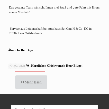
Das gesamte Team wünscht Ihnen viel Spaß und gute Fahrt mit Ihrem
neuen Mazda 6!
-Service aus Leidenschaft bei Autohaus Sat GmbH & Co. KG in
26789 Leer Ostfriesland-
Ähnliche Beiträge
MAZDA CX-30 . Herzlichen Glückwunsch Herr Blüge!
22. Mai 2020
Mehr lesen
Wonach