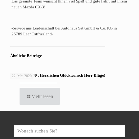
Das gesamte Team wünscht Ihnen viel Spaß und gute Fahrt mit Ihrem
neuen Mazda CX-3!
-Service aus Leidenschaft bei Autohaus Sat GmbH & Co. KG in
26789 Leer Ostfriesland-
Ähnliche Beiträge
MAZDA CX-30 . Herzlichen Glückwunsch Herr Blüge!
22. Mai 2020
Mehr lesen
Wonach
suchen