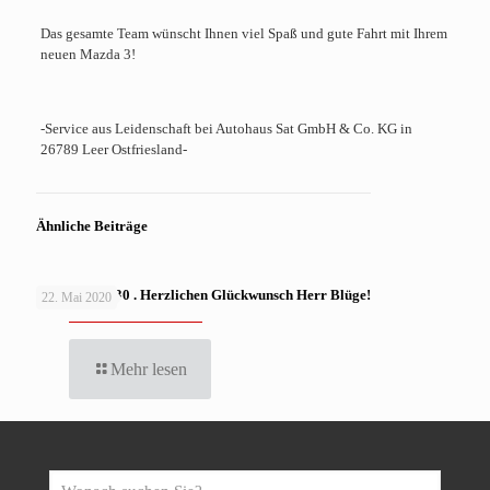
Das gesamte Team wünscht Ihnen viel Spaß und gute Fahrt mit Ihrem
neuen Mazda 3!
-Service aus Leidenschaft bei Autohaus Sat GmbH & Co. KG in
26789 Leer Ostfriesland-
Ähnliche Beiträge
MAZDA CX-30 . Herzlichen Glückwunsch Herr Blüge!
22. Mai 2020
Mehr lesen
Wonach