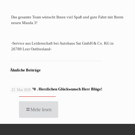
Das gesamte Team wünscht Ihnen viel Spaß und gute Fahrt mit Ihrem
neuen Mazda 3!
-Service aus Leidenschaft bei Autohaus Sat GmbH & Co. KG in
26789 Leer Ostfriesland-
Ähnliche Beiträge
MAZDA CX-30 . Herzlichen Glückwunsch Herr Blüge!
22. Mai 2020
Mehr lesen