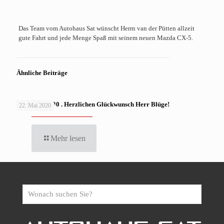
Das Team vom Autohaus Sat wünscht Herrn van der Pütten allzeit
gute Fahrt und jede Menge Spaß mit seinem neuen Mazda CX-5.
Ähnliche Beiträge
MAZDA CX-30 . Herzlichen Glückwunsch Herr Blüge!
22. Mai 2020
Mehr lesen
Wonach
suchen
Sie?