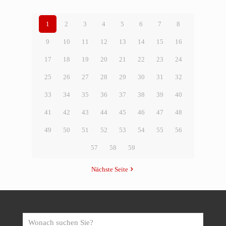
1
2
3
4
5
6
7
8
9
10
11
12
13
14
15
16
17
18
19
20
21
22
23
24
25
26
27
28
29
30
31
32
33
34
35
36
37
38
39
40
41
42
43
44
45
46
47
48
49
50
51
52
53
54
55
56
57
58
59
Nächste Seite
Wonach