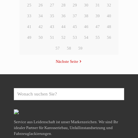
25
26
27
28
29
30
31
32
33
34
35
36
37
38
39
40
41
42
43
44
45
46
47
48
49
50
51
52
53
54
55
56
57
58
59
Nächste Seite
Wonach
suchen
Sie?
Service aus Leidenschaft ist unser Markenzeichen. Wir sind Ihr
idealer Partner für Karosseriebau, Unfallinstandsetzung und
Fahrzeuglackierungen.