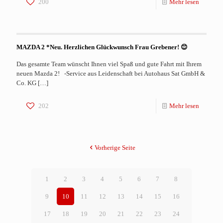
200
Mehr lesen
MAZDA 2 *Neu. Herzlichen Glückwunsch Frau Grebener! 😊
Das gesamte Team wünscht Ihnen viel Spaß und gute Fahrt mit Ihrem
neuen Mazda 2! -Service aus Leidenschaft bei Autohaus Sat GmbH &
Co. KG
[…]
202
Mehr lesen
Vorherige Seite
1
2
3
4
5
6
7
8
9
10
11
12
13
14
15
16
17
18
19
20
21
22
23
24